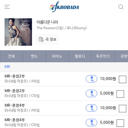
아름다운 나라
The Passion(2집) / 무니(Moony)
곡 정보
전체
밴드
피아노
멜로디
독주악기
관현
MR
MR-혼성2부
10,000원
Eb(내림 마장조) / A타입
MR-혼성2부
5,000원
Eb(내림 마장조) / C타입
MR-혼성4부
10,000원
Eb(내림 마장조) / A타입
MR-혼성4부
5,000원
Eb(내림 마장조) / C타입