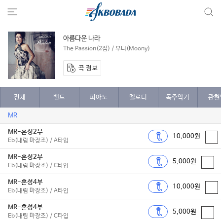
아름다운 나라
The Passion(2집) / 무니(Moony)
곡 정보
전체
밴드
피아노
멜로디
독주악기
관현
MR
MR-혼성2부
10,000원
Eb(내림 마장조) / A타입
MR-혼성2부
5,000원
Eb(내림 마장조) / C타입
MR-혼성4부
10,000원
Eb(내림 마장조) / A타입
MR-혼성4부
5,000원
Eb(내림 마장조) / C타입