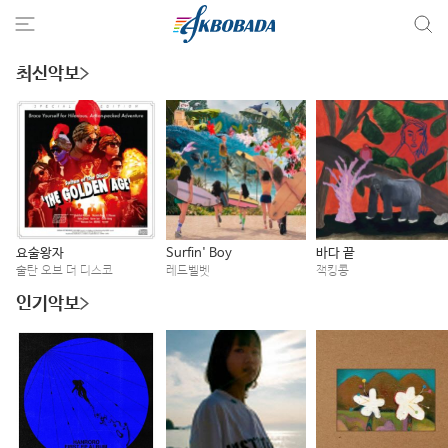
최신악보
요술왕자
Surfin' Boy
바다 끝
술탄 오브 더 디스코
레드벨벳
잭킹콩
인기악보