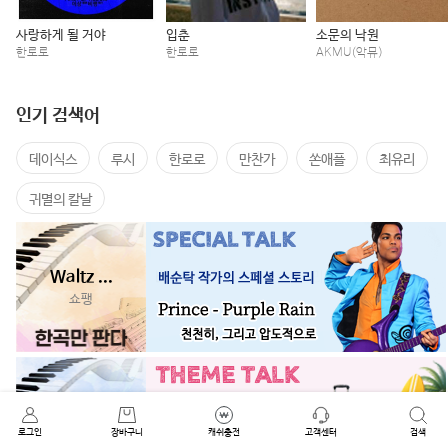
사랑하게 될 거야
입춘
소문의 낙원
한로로
한로로
AKMU(악뮤)
인기 검색어
데이식스
루시
한로로
만찬가
쏜애플
최유리
귀멸의 칼날
Waltz ...
쇼팽
만찬가
로그인
태연
장바구니
캐쉬충전
고객센터
검색