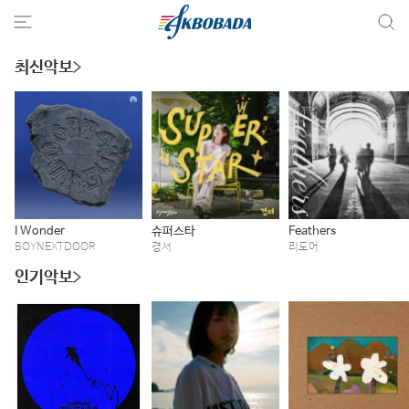
최신악보
I Wonder
슈퍼스타
Feathers
BOYNEXTDOOR
경서
리도어
인기악보