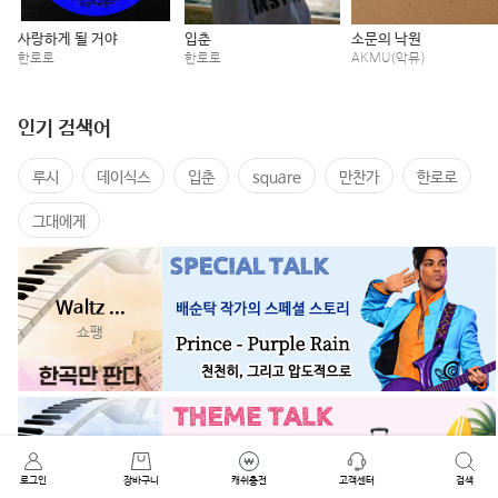
사랑하게 될 거야
입춘
소문의 낙원
한로로
한로로
AKMU(악뮤)
인기 검색어
루시
데이식스
입춘
square
만찬가
한로로
그대에게
Waltz ...
쇼팽
만찬가
로그인
태연
장바구니
캐쉬충전
고객센터
검색