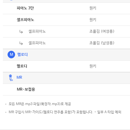
악보
원키
피아노 3단
악보
원키
셀프피아노
셀프피아노
악보
조옮김 (여성용)
셀프피아노
악보
조옮김 (남성용)
M
멜로디
악보
원키
멜로디
MR
악보
MR-보컬용
모든 MR은 mp3 파일(확장자.mp3)로 제공
MR 구입시 MR-가이드(멜로디 연주를 포함)가 포함됩니다. - 일부 A 타입 예외