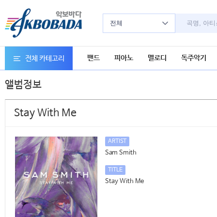
전체
밴드
피아노
멜로디
독주악기
전체 카테고리
앨범정보
Stay With Me
ARTIST
Sam Smith
TITLE
Stay With Me