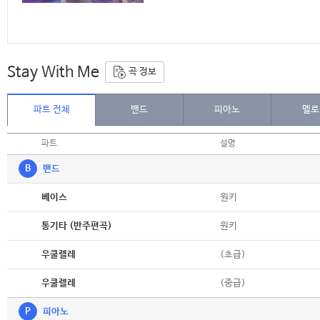
Stay With Me
곡 정보
파트 전체
밴드
피아노
멜로
파트
설명
B
밴드
악보
원키
베이스
악보
원키
통기타 (반주편곡)
악보
(초급)
우쿨렐레
악보
(중급)
우쿨렐레
P
피아노