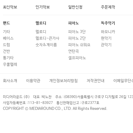
최신악보
인기악보
일반신청
주문제작
밴드
멜로디
피아노
독주악기
기타
멜로디
피아노 3단
하모니카
베이스
멜로디-큰가사
피아노 2단
현악기
드럼
숫자&계이름
피아노 쉬워요
관악기
건반
연탄곡
통기타
셀프피아노
우쿨렐레
회사소개
이용약관
개인정보처리방침
저작권안내
이메일무단
미디어라운드 (주)
대표 :
박노찬
주소 :
(08390)서울특별시 구로구 디지털로 26길 12
사업자등록번호 :
113-81-83927
통신판매업신고 :
구로2377호
COPYRIGHT © MEDIAROUND CO., LTD. All Rights Reserved.