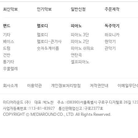
최신악보
인기악보
일반신청
주문제작
밴드
멜로디
피아노
독주악기
기타
멜로디
피아노 3단
하모니카
베이스
멜로디-큰가사
피아노 2단
현악기
드럼
숫자&계이름
피아노 쉬워요
관악기
건반
연탄곡
통기타
셀프피아노
우쿨렐레
회사소개
이용약관
개인정보처리방침
저작권안내
이메일무단
미디어라운드 (주)
대표 :
박노찬
주소 :
(08390)서울특별시 구로구 디지털로 26길 12
사업자등록번호 :
113-81-83927
통신판매업신고 :
구로2377호
COPYRIGHT © MEDIAROUND CO., LTD. All Rights Reserved.