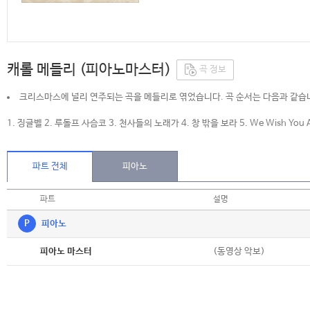
캐롤 메들리 (피아노마스터)
곡 정보
크리스마스에 널리 연주되는 곡을 메들리로 엮었습니다. 곡 순서는 다음과 같습
1. 징글벨 2. 루돌프 사슴코 3. 천사들의 노래가 4. 창 밖을 보라 5. We Wish You A M
파트 전체
피아노
파트
설명
P
피아노
악보
(동영상 악보)
피아노 마스터