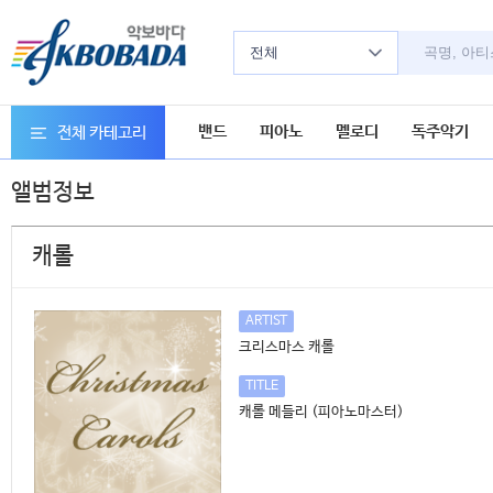
전체
밴드
피아노
멜로디
독주악기
전체 카테고리
앨범정보
캐롤
ARTIST
크리스마스 캐롤
TITLE
캐롤 메들리 (피아노마스터)