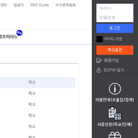
객센터
앱설치
ENG Guide
中文使用指南
로그인
셀프피아노
아이디 저장
캐쉬충전
회원가입
ID/PW 찾기
혁오
혁오
이용안내(조옮김/검색)
혁오
혁오
서류신청(학교/단체)
혁오
혁오