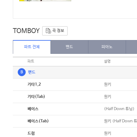
TOMBOY
곡 정보
파트 전체
밴드
피아노
파트
설명
B
밴드
악보
원키
기타1,2
악보
원키
기타(Tab)
악보
(Half Down 튜닝)
베이스
악보
원키 (Half Down 
베이스(Tab)
악보
원키
드럼