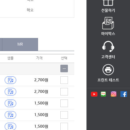
혁오
선물하기
혁오
혁오
마이박스
MR
고객센터
샘플
가격
선택
2,700원
프린트 테스트
2,700원
1,500원
1,500원
1,500원