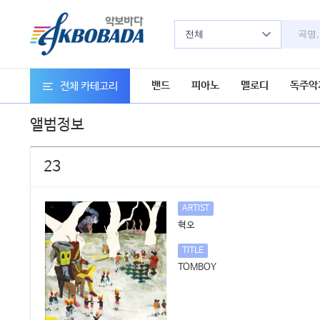
전체
밴드
피아노
멜로디
독주악
전체 카테고리
앨범정보
23
ARTIST
혁오
TITLE
TOMBOY