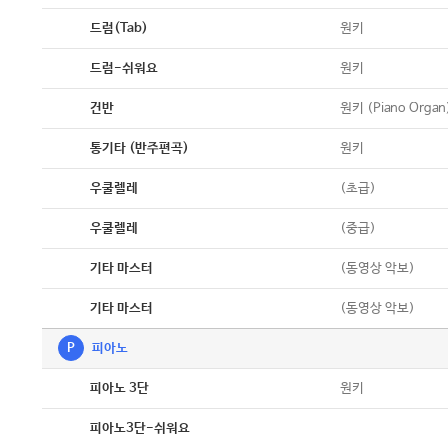
악보
원키
드럼(Tab)
악보
원키
드럼-쉬워요
악보
원키 (Piano Organ
건반
악보
원키
통기타 (반주편곡)
악보
(초급)
우쿨렐레
악보
(중급)
우쿨렐레
악보
(동영상 악보)
기타 마스터
악보
(동영상 악보)
기타 마스터
P
피아노
악보
원키
피아노 3단
악보
피아노3단-쉬워요