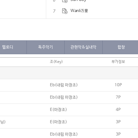
6
7
Wanli万里
8
2002WorldCup
9
Jesus lived in a motel room
멜로디
독주악기
관현악&실내악
합창
조(Key)
부가정보
Eb(내림 마장조)
10P
Eb(내림 마장조)
7P
E(마장조)
4P
튜닝)
E(마장조)
3P
Eb(내림 마장조)
3P