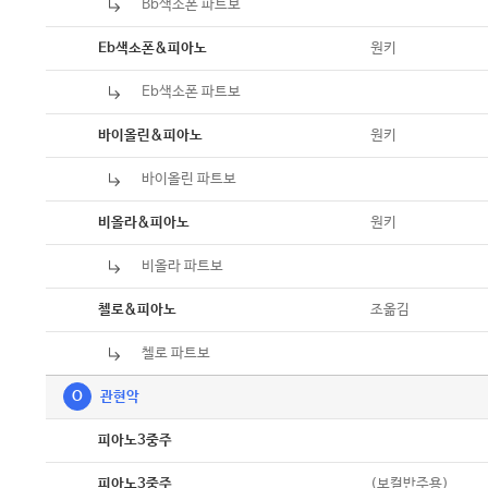
Bb색소폰 파트보
악보
악보
원키
Eb색소폰&피아노
Eb색소폰 파트보
악보
악보
원키
바이올린&피아노
바이올린 파트보
악보
악보
원키
비올라&피아노
비올라 파트보
악보
악보
조옮김
첼로&피아노
첼로 파트보
악보
O
관현악
악보
피아노3중주
악보
(보컬반주용)
피아노3중주