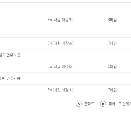
Eb(내림 마장조)
B타입
Eb(내림 마장조)
C타입
첼로 연주자용
Eb(내림 마장조)
C타입
올린 연주자용
Eb(내림 마장조)
C타입
풀파트
피아노로 실제 
A
B
외