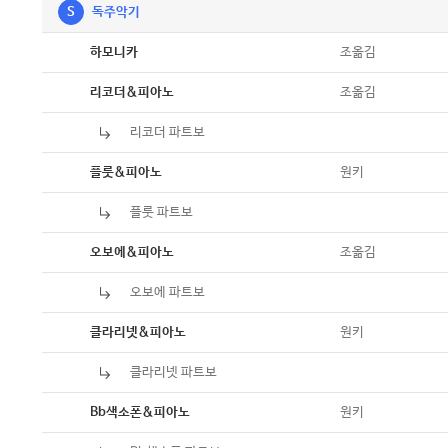
S
독주악기
악보
조옮김
하모니카
악보
조옮김
리코더&피아노
리코더 파트보
악보
악보
원키
플룻&피아노
플룻 파트보
악보
악보
조옮김
오보에&피아노
오보에 파트보
악보
악보
원키
클라리넷&피아노
클라리넷 파트보
악보
악보
원키
Bb색소폰&피아노