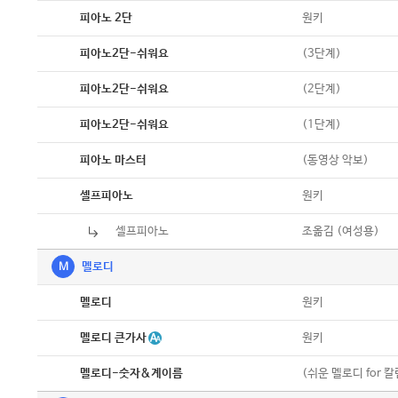
악보
원키
피아노 2단
악보
(3단계)
피아노2단-쉬워요
악보
(2단계)
피아노2단-쉬워요
악보
(1단계)
피아노2단-쉬워요
악보
(동영상 악보)
피아노 마스터
악보
원키
셀프피아노
셀프피아노
악보
조옮김 (여성용)
M
멜로디
악보
원키
멜로디
악보
멜로디 큰가사
원키
악보
(쉬운 멜로디 for 
멜로디-숫자&계이름