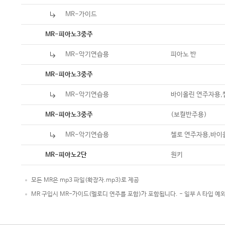
MR-가이드
악보
MR-피아노3중주
MR-악기연습용
피아노 반
악보
MR-피아노3중주
MR-악기연습용
바이올린 연주자용,
악보
(보컬반주용)
MR-피아노3중주
MR-악기연습용
첼로 연주자용,바이
악보
원키
MR-피아노2단
모든 MR은 mp3 파일(확장자.mp3)로 제공
MR 구입시 MR-가이드(멜로디 연주를 포함)가 포함됩니다. - 일부 A 타입 예