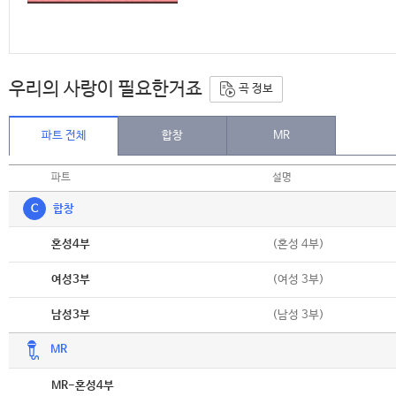
우리의 사랑이 필요한거죠
곡 정보
파트 전체
합창
MR
파트
설명
C
합창
악보
(혼성 4부)
혼성4부
악보
(여성 3부)
여성3부
악보
(남성 3부)
남성3부
MR
악보
MR-혼성4부