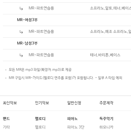
MR-파트연습용
소프라노,알토,테너,베이
악보
MR-여성3부
MR-파트연습용
소프라노,메조 소프라노,
악보
MR-남성3부
MR-파트연습용
테너,바리톤,베이스
모든 MR은 mp3 파일(확장자.mp3)로 제공
MR 구입시 MR-가이드(멜로디 연주를 포함)가 포함됩니다. - 일부 A 타입 예외
최신악보
인기악보
일반신청
주문제작
밴드
멜로디
피아노
독주악기
기타
멜로디
피아노 3단
하모니카