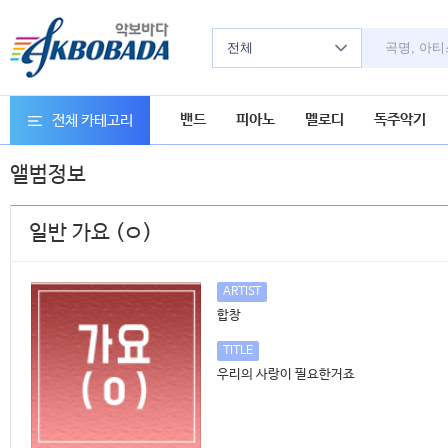
전체
밴드
피아노
멜로디
독주악기
전체 카테고리
앨범정보
일반 가요 (ㅇ)
ARTIST
합창
TITLE
우리의 사랑이 필요한거죠