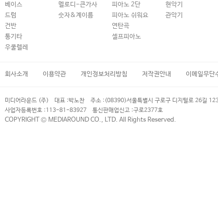
베이스
멜로디-큰가사
피아노 2단
현악기
드럼
숫자&계이름
피아노 쉬워요
관악기
건반
연탄곡
통기타
셀프피아노
우쿨렐레
회사소개
이용약관
개인정보처리방침
저작권안내
이메일무단
미디어라운드 (주)
대표 :
박노찬
주소 :
(08390)서울특별시 구로구 디지털로 26길 12
사업자등록번호 :
113-81-83927
통신판매업신고 :
구로2377호
COPYRIGHT © MEDIAROUND CO., LTD. All Rights Reserved.