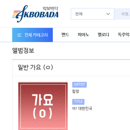
전체
밴드
피아노
멜로디
독주악
전체 카테고리
앨범정보
일반 가요 (ㅇ)
ARTIST
합창
TITLE
아! 대한민국