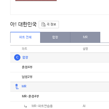
아! 대한민국
곡 정보
파트 전체
합창
MR
파트
설명
C
합창
악보
혼성4부
악보
남성2부
MR
악보
MR-혼성4부
MR-파트연습용
Al