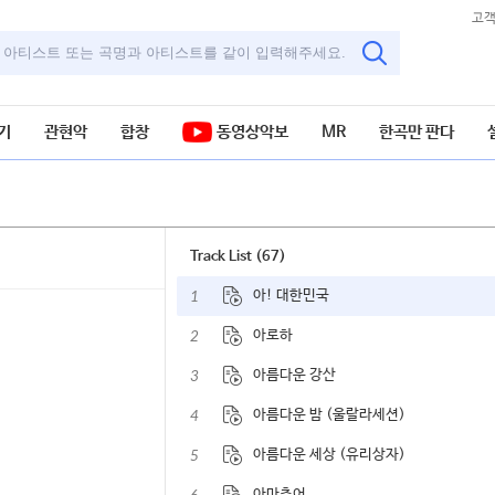
고
기
관현악
합창
동영상악보
MR
한곡만 판다
Track List (67)
1
아! 대한민국
2
아로하
3
아름다운 강산
4
아름다운 밤 (울랄라세션)
5
아름다운 세상 (유리상자)
아마추어