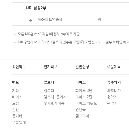
악보
MR-남성2부
MR-파트연습용
Al
모든 MR은 mp3 파일(확장자.mp3)로 제공
MR 구입시 MR-가이드(멜로디 연주를 포함)가 포함됩니다. - 일부 A 타입 예
최신악보
인기악보
일반신청
주문제작
밴드
멜로디
피아노
독주악기
기타
멜로디
피아노 3단
하모니카
베이스
멜로디-큰가사
피아노 2단
현악기
드럼
숫자&계이름
피아노 쉬워요
관악기
건반
연탄곡
통기타
셀프피아노
우쿨렐레