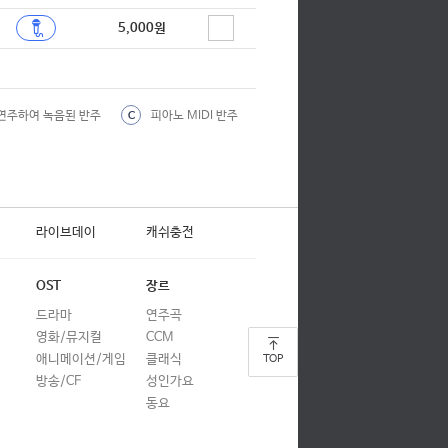
합창
5,000원
합창
합창
연주하여 녹음된 반주
피아노 MIDI 반주
C
합창
합창
합창
라이브데이
캐쉬충전
합창
합창
OST
장르
합창
드라마
연주곡
영화/뮤지컬
CCM
합창
애니메이션/게임
클래식
TOP
합창
방송/CF
성인가요
동요
합창