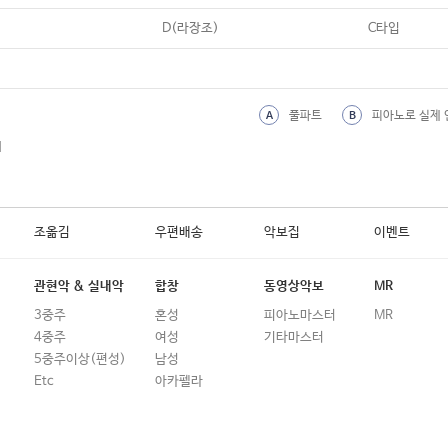
19
어떤이의 꿈
D(라장조)
C타입
20
어젯밤 이야기
21
어쩌다 마주친 그대 (송골매)
풀파트
피아노로 실제 
A
B
22
언젠가는
외
23
얼굴 찌푸리지 말아요
24
엄마 (라디)
조옮김
우편배송
악보집
이벤트
25
엄마가 딸에게
26
엄마로 산다는 것은
관현악 & 실내악
합창
동영상악보
MR
27
여름 안에서
3중주
혼성
피아노마스터
MR
4중주
여성
기타마스터
28
여름아 부탁해 (인디고)
5중주이상(편성)
남성
29
여수 밤바다
Etc
아카펠라
30
여전히 아름다운지