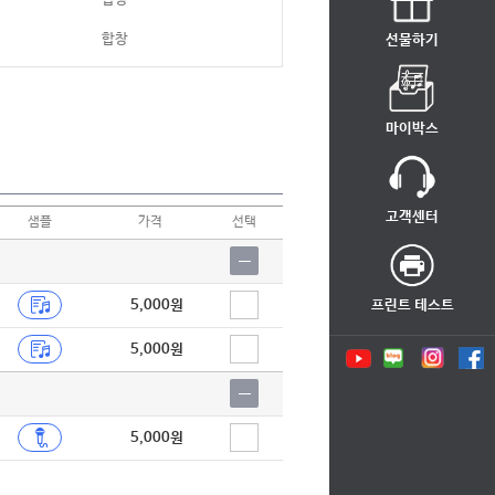
합창
선물하기
합창
합창
마이박스
합창
합창
고객센터
샘플
가격
선택
합창
합창
5,000원
프린트 테스트
합창
5,000원
합창
합창
합창
5,000원
합창