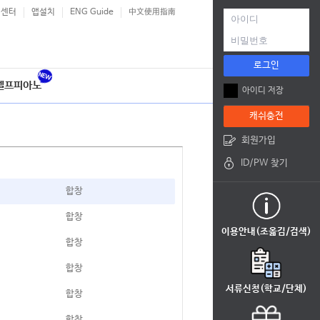
객센터
앱설치
ENG Guide
中文使用指南
로그인
셀프피아노
아이디 저장
캐쉬충전
회원가입
ID/PW 찾기
합창
합창
이용안내(조옮김/검색)
합창
합창
서류신청(학교/단체)
합창
합창