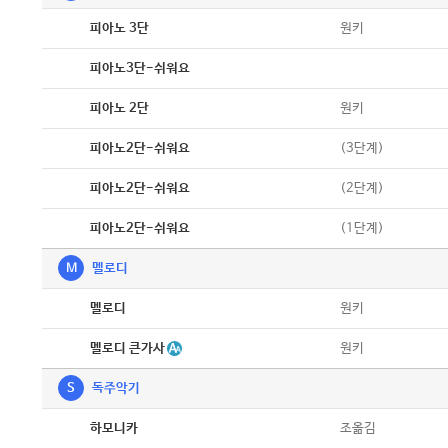
악보
원키
피아노 3단
악보
피아노3단-쉬워요
악보
원키
피아노 2단
악보
(3단계)
피아노2단-쉬워요
악보
(2단계)
피아노2단-쉬워요
악보
(1단계)
피아노2단-쉬워요
M
멜로디
악보
원키
멜로디
악보
멜로디 큰가사
원키
S
독주악기
악보
조옮김
하모니카