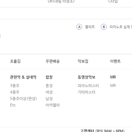
Db(내림 라장조)
C타입
풀파트
피아노로 실제 
A
B
외
조옮김
우편배송
악보집
이벤트
관현악 & 실내악
합창
동영상악보
MR
3중주
혼성
피아노마스터
MR
4중주
여성
기타마스터
5중주이상(편성)
남성
Etc
아카펠라
고객센터
(평일
9AM ~ 6PM
)