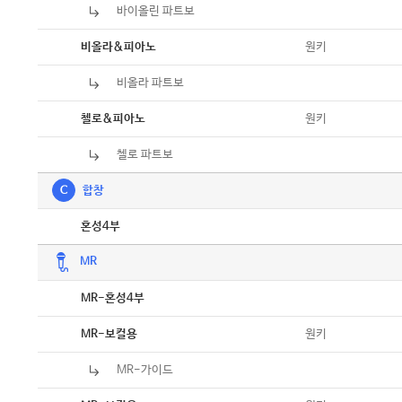
바이올린 파트보
악보
악보
원키
비올라&피아노
비올라 파트보
악보
악보
원키
첼로&피아노
첼로 파트보
악보
C
합창
악보
혼성4부
MR
악보
MR-혼성4부
악보
원키
MR-보컬용
MR-가이드