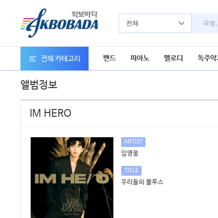
전체
밴드
피아노
멜로디
독주악
전체 카테고리
앨범정보
IM HERO
ARTIST
임영웅
TITLE
우리들의 블루스