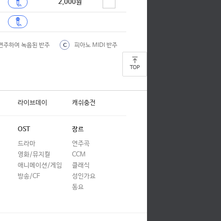
2,000원
연주하여 녹음된 반주
피아노 MIDI 반주
C
TOP
라이브데이
캐쉬충전
OST
장르
드라마
연주곡
영화/뮤지컬
CCM
애니메이션/게임
클래식
방송/CF
성인가요
동요