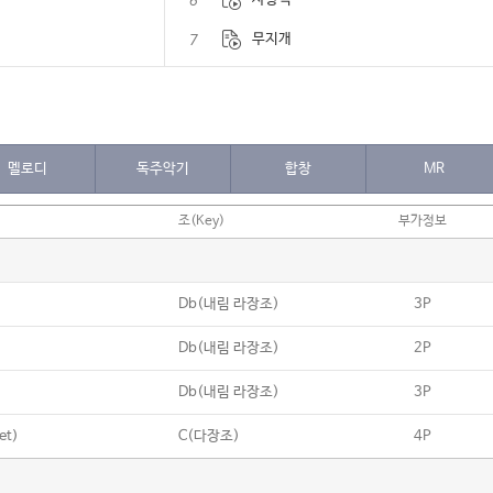
6
7
무지개
8
사랑해요 그대를
9
연애편지
10
사랑해 진짜
멜로디
독주악기
합창
MR
11
손이 참 곱던 그대
조(Key)
부가정보
Db(내림 라장조)
3P
Db(내림 라장조)
2P
Db(내림 라장조)
3P
et)
C(다장조)
4P