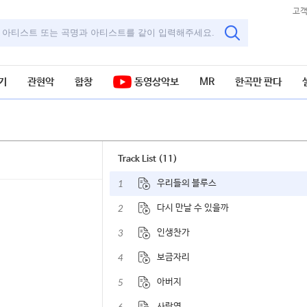
고
기
관현악
합창
동영상악보
MR
한곡만 판다
Track List (11)
1
우리들의 블루스
2
다시 만날 수 있을까
3
인생찬가
4
보금자리
5
아버지
사랑역