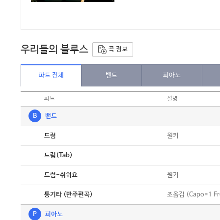
우리들의 블루스
곡 정보
파트 전체
밴드
피아노
파트
설명
B
밴드
악보
원키
드럼
악보
드럼(Tab)
악보
원키
드럼-쉬워요
악보
조옮김 (Capo=1 Fr
통기타 (반주편곡)
P
피아노