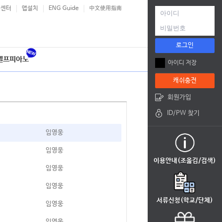
객센터
앱설치
ENG Guide
中文使用指南
로그인
셀프피아노
아이디 저장
캐쉬충전
회원가입
ID/PW 찾기
임영웅
임영웅
이용안내(조옮김/검색)
임영웅
임영웅
서류신청(학교/단체)
임영웅
임영웅