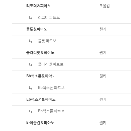
악보
조옮김
리코더&피아노
리코더 파트보
악보
악보
원키
플룻&피아노
플룻 파트보
악보
악보
원키
클라리넷&피아노
클라리넷 파트보
악보
악보
원키
Bb색소폰&피아노
Bb색소폰 파트보
악보
악보
원키
Eb색소폰&피아노
Eb색소폰 파트보
악보
악보
원키
바이올린&피아노