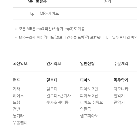
악보
원키
MR-보컬용
MR-가이드
모든 MR은 mp3 파일(확장자.mp3)로 제공
MR 구입시 MR-가이드(멜로디 연주를 포함)가 포함됩니다. - 일부 A 타입 예
최신악보
인기악보
일반신청
주문제작
밴드
멜로디
피아노
독주악기
기타
멜로디
피아노 3단
하모니카
베이스
멜로디-큰가사
피아노 2단
현악기
드럼
숫자&계이름
피아노 쉬워요
관악기
건반
연탄곡
통기타
셀프피아노
우쿨렐레