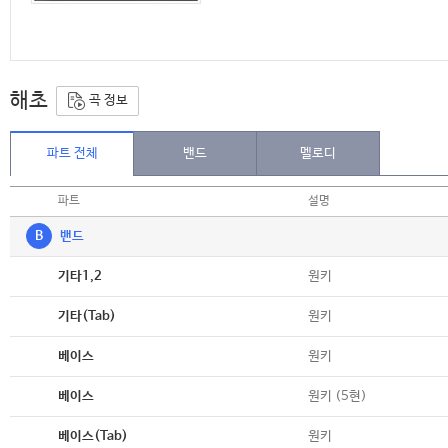
해초
곡 정보
파트 전체
밴드
멜로디
파트
설명
B
밴드
악보
원키
기타1,2
악보
원키
기타(Tab)
악보
원키
베이스
악보
원키 (5현)
베이스
악보
원키
베이스(Tab)