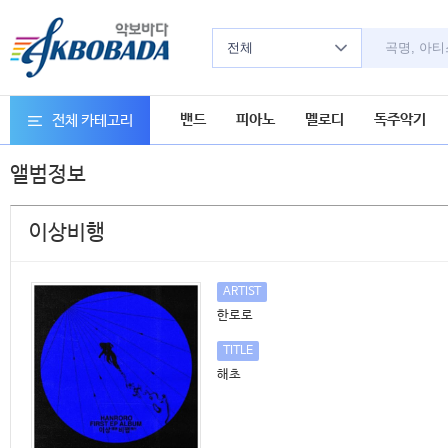
전체
밴드
피아노
멜로디
독주악기
전체 카테고리
앨범정보
이상비행
ARTIST
한로로
TITLE
해초