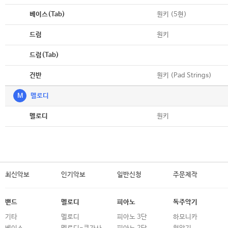
악보
원키 (5현)
베이스(Tab)
악보
원키
드럼
악보
드럼(Tab)
악보
원키 (Pad Strings)
건반
M
멜로디
악보
원키
멜로디
최신악보
인기악보
일반신청
주문제작
밴드
멜로디
피아노
독주악기
기타
멜로디
피아노 3단
하모니카