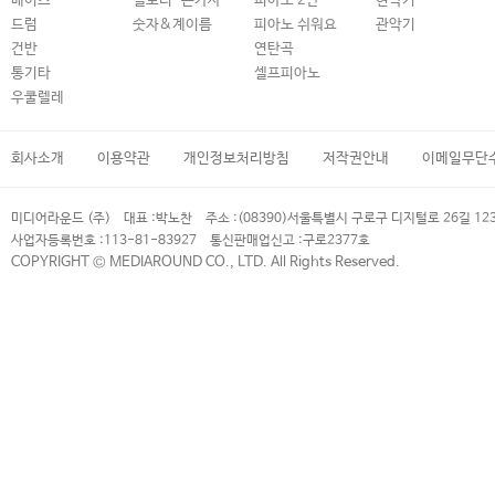
베이스
멜로디-큰가사
피아노 2단
현악기
드럼
숫자&계이름
피아노 쉬워요
관악기
건반
연탄곡
통기타
셀프피아노
우쿨렐레
회사소개
이용약관
개인정보처리방침
저작권안내
이메일무단
미디어라운드 (주)
대표 :
박노찬
주소 :
(08390)서울특별시 구로구 디지털로 26길 12
사업자등록번호 :
113-81-83927
통신판매업신고 :
구로2377호
COPYRIGHT © MEDIAROUND CO., LTD. All Rights Reserved.