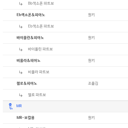
Bb색소폰 파트보
악보
악보
원키
Eb색소폰&피아노
Eb색소폰 파트보
악보
악보
원키
바이올린&피아노
바이올린 파트보
악보
악보
원키
비올라&피아노
비올라 파트보
악보
악보
조옮김
첼로&피아노
첼로 파트보
악보
MR
악보
원키
MR-보컬용