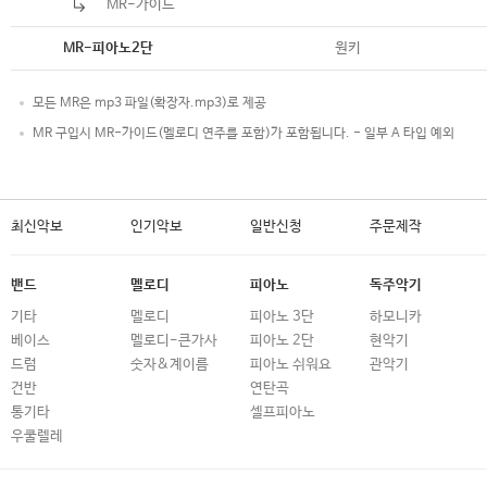
MR-가이드
악보
원키
MR-피아노2단
모든 MR은 mp3 파일(확장자.mp3)로 제공
MR 구입시 MR-가이드(멜로디 연주를 포함)가 포함됩니다. - 일부 A 타입 예외
최신악보
인기악보
일반신청
주문제작
밴드
멜로디
피아노
독주악기
기타
멜로디
피아노 3단
하모니카
베이스
멜로디-큰가사
피아노 2단
현악기
드럼
숫자&계이름
피아노 쉬워요
관악기
건반
연탄곡
통기타
셀프피아노
우쿨렐레