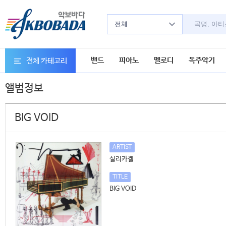
전체
밴드
피아노
멜로디
독주악기
전체 카테고리
앨범정보
BIG VOID
ARTIST
실리카겔
TITLE
BIG VOID