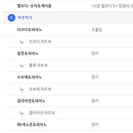
악보
(쉬운 멜로디 for 칼림바,
멜로디-숫자&계이름
S
독주악기
악보
조옮김
리코더&피아노
리코더 파트보
악보
악보
원키
플룻&피아노
플룻 파트보
악보
악보
원키
오보에&피아노
오보에 파트보
악보
악보
원키
클라리넷&피아노
클라리넷 파트보
악보
악보
원키
Bb색소폰&피아노