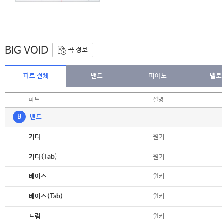
BIG VOID
곡 정보
파트 전체
밴드
피아노
멜로
파트
설명
B
밴드
악보
원키
기타
악보
원키
기타(Tab)
악보
원키
베이스
악보
원키
베이스(Tab)
악보
원키
드럼