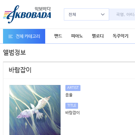
전체
밴드
피아노
멜로디
독주악기
전체 카테고리
앨범정보
바람잡이
ARTIST
음율
TITLE
바람잡이