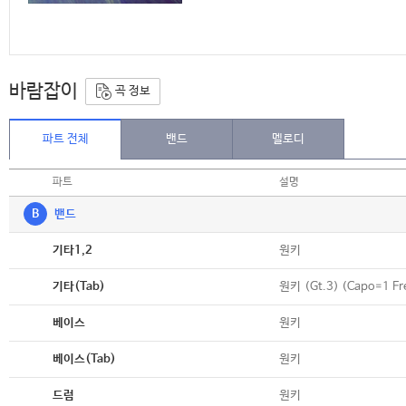
바람잡이
곡 정보
파트 전체
밴드
멜로디
파트
설명
B
밴드
악보
원키
기타1,2
악보
원키 (Gt.3) (Capo=1 Fr
기타(Tab)
악보
원키
베이스
악보
원키
베이스(Tab)
악보
원키
드럼