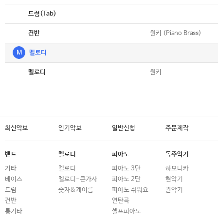
악보
드럼(Tab)
악보
원키 (Piano Brass)
건반
M
멜로디
악보
원키
멜로디
최신악보
인기악보
일반신청
주문제작
밴드
멜로디
피아노
독주악기
기타
멜로디
피아노 3단
하모니카
베이스
멜로디-큰가사
피아노 2단
현악기
드럼
숫자&계이름
피아노 쉬워요
관악기
건반
연탄곡
통기타
셀프피아노