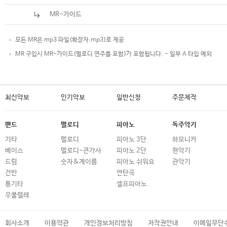
MR-가이드
모든 MR은 mp3 파일(확장자.mp3)로 제공
MR 구입시 MR-가이드(멜로디 연주를 포함)가 포함됩니다. - 일부 A 타입 예외
최신악보
인기악보
일반신청
주문제작
밴드
멜로디
피아노
독주악기
기타
멜로디
피아노 3단
하모니카
베이스
멜로디-큰가사
피아노 2단
현악기
드럼
숫자&계이름
피아노 쉬워요
관악기
건반
연탄곡
통기타
셀프피아노
우쿨렐레
회사소개
이용약관
개인정보처리방침
저작권안내
이메일무단