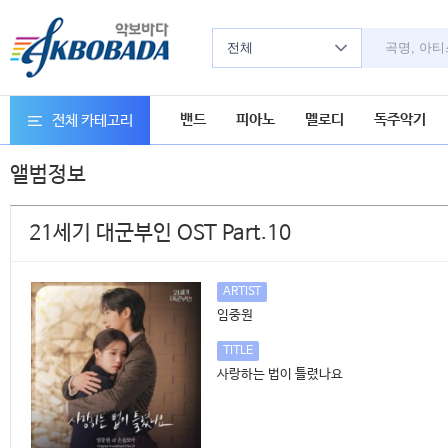
전체
밴드
피아노
멜로디
독주악기
전체 카테고리
앨범정보
21세기 대군부인 OST Part.10
ARTIST
임중원
TITLE
사랑하는 법이 틀렸나요