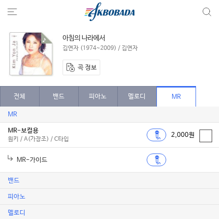
아침의 나라에서
김연자 (1974~2009) / 김연자
곡 정보
전체
밴드
피아노
멜로디
MR
MR
MR-보컬용
2,000원
원키 / A(가장조) / C타입
MR-가이드
밴드
피아노
멜로디