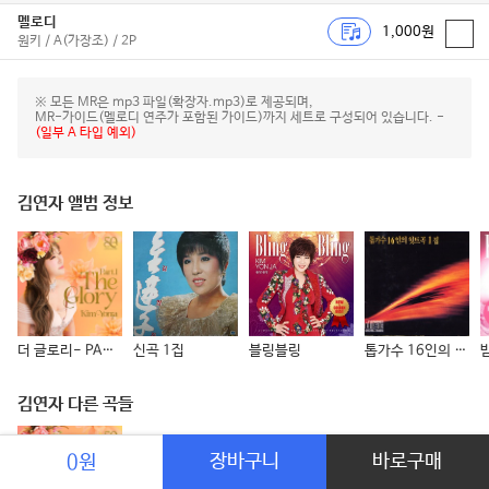
멜로디
1,000원
원키 / A(가장조) / 2P
※ 모든 MR은 mp3 파일(확장자.mp3)로 제공되며,
MR-가이드(멜로디 연주가 포함된 가이드)까지 세트로 구성되어 있습니다. -
(일부 A 타입 예외)
김연자 앨범 정보
더 글로리- PART 1
신곡 1집
블링블링
톱가수 16인의 힛트곡 1집
김연자 다른 곡들
어머니의 계절
장바구니
바로구매
0원
김연자
더 글로리- PART 1