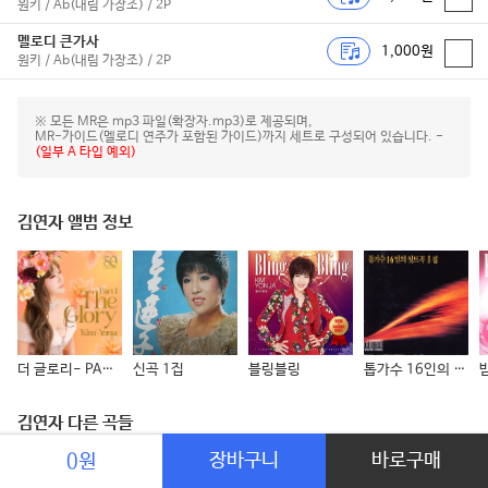
원키 / Ab(내림 가장조) / 2P
멜로디 큰가사
1,000원
원키 / Ab(내림 가장조) / 2P
※ 모든 MR은 mp3 파일(확장자.mp3)로 제공되며,
MR-가이드(멜로디 연주가 포함된 가이드)까지 세트로 구성되어 있습니다. -
(일부 A 타입 예외)
김연자 앨범 정보
더 글로리- PART 1
신곡 1집
블링블링
톱가수 16인의 힛트곡 1집
김연자 다른 곡들
장바구니
바로구매
0원
어머니의 계절
김연자