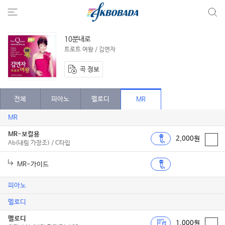
10분내로
트로트 여왕 / 김연자
곡 정보
전체
피아노
멜로디
MR
MR
MR-보컬용
2,000원
Ab(내림 가장조) / C타입
MR-가이드
피아노
멜로디
멜로디
1,000원