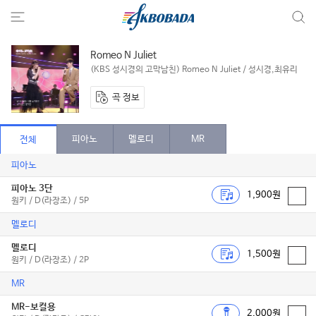
Romeo N Juliet
(KBS 성시경의 고막남친) Romeo N Juliet / 성시경,최유리
곡 정보
피아노
멜로디
MR
전체
피아노
피아노 3단
1,900원
원키 / D(라장조) / 5P
멜로디
멜로디
1,500원
원키 / D(라장조) / 2P
MR
MR-보컬용
2,000원