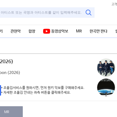
고
기
관현악
합창
동영상악보
MR
한곡만 판다
(2026)
악보
Moon (2026)
* 조옮김서비스를 원하시면, 먼저 원키 악보를 구매해주세요.
* 자세한 조옮김 안내는 좌측 버튼을 클릭해주세요.
MR