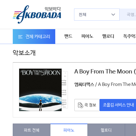
전체
밴드
피아노
멜로디
독주악
전체 카테고리
악보소개
A Boy From The Moon 
/ A Boy From The 
엠씨더맥스
조옮김 서비스 안내
곡 정보
파트 전체
피아노
멜로디