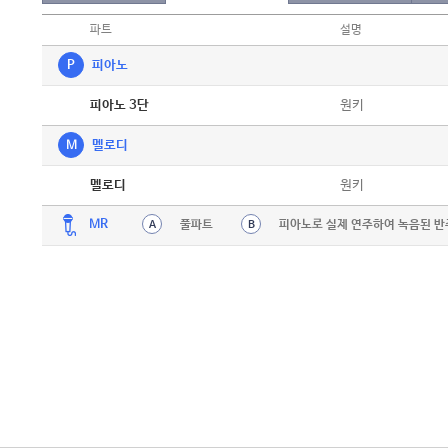
파트
설명
P
피아노
악보
원키
피아노 3단
M
멜로디
악보
원키
멜로디
MR
풀파트
피아노로 실제 연주하여 녹음된 반
A
B