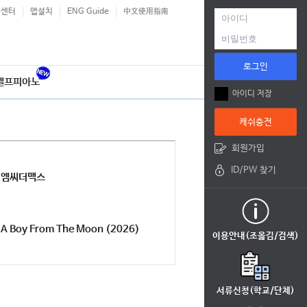
객센터
앱설치
ENG Guide
中文使用指南
로그인
셀프피아노
아이디 저장
캐쉬충전
회원가입
ID/PW 찾기
엠씨더맥스
A Boy From The Moon (2026)
이용안내(조옮김/검색)
서류신청(학교/단체)