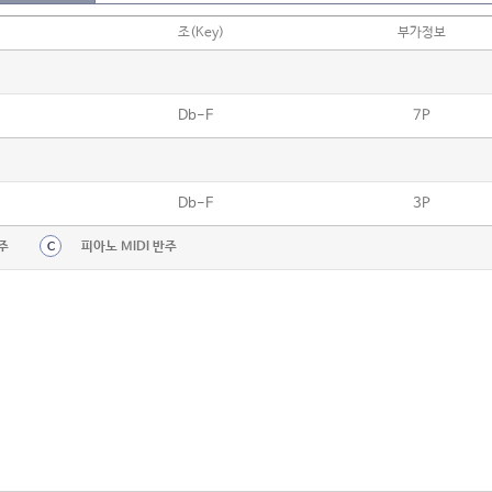
조(Key)
부가정보
Db-F
7P
Db-F
3P
주
피아노 MIDI 반주
C