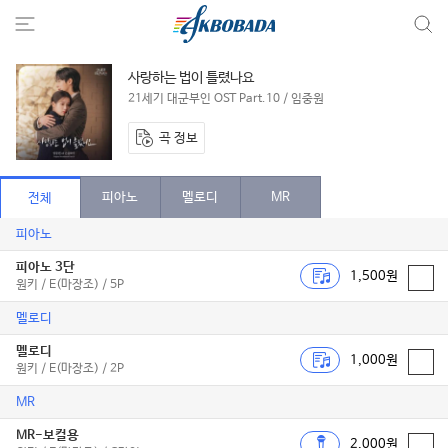
사랑하는 법이 틀렸나요
21세기 대군부인 OST Part.10 / 임중원
곡 정보
피아노
멜로디
MR
전체
피아노
피아노 3단
1,500원
원키 / E(마장조) / 5P
멜로디
멜로디
1,000원
원키 / E(마장조) / 2P
MR
MR-보컬용
2,000원