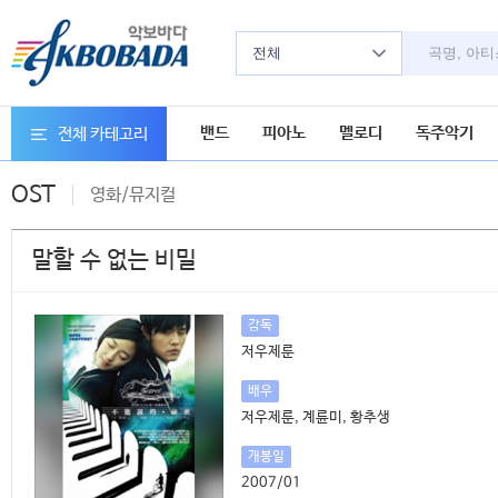
전체
밴드
피아노
멜로디
독주악기
전체 카테고리
OST
영화/뮤지컬
말할 수 없는 비밀
감독
저우제룬
배우
저우제룬, 계륜미, 황추생
개봉일
2007/01