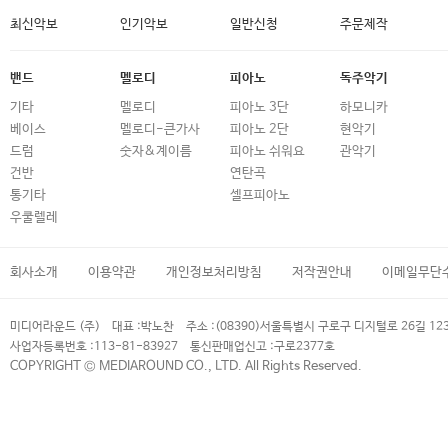
최신악보
인기악보
일반신청
주문제작
밴드
멜로디
피아노
독주악기
기타
멜로디
피아노 3단
하모니카
베이스
멜로디-큰가사
피아노 2단
현악기
드럼
숫자&계이름
피아노 쉬워요
관악기
건반
연탄곡
통기타
셀프피아노
우쿨렐레
회사소개
이용약관
개인정보처리방침
저작권안내
이메일무단
미디어라운드 (주)
대표 :
박노찬
주소 :
(08390)서울특별시 구로구 디지털로 26길 12
사업자등록번호 :
113-81-83927
통신판매업신고 :
구로2377호
COPYRIGHT © MEDIAROUND CO., LTD. All Rights Reserved.