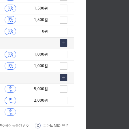
케이윌
1,500원
케이윌
1,500원
김민석
0원
거미
10CM
1,000원
10CM
1,000원
유희열
청하
폴킴
5,000원
폴킴
2,000원
화사
화사
연주하여 녹음된 반주
피아노 MIDI 반주
C