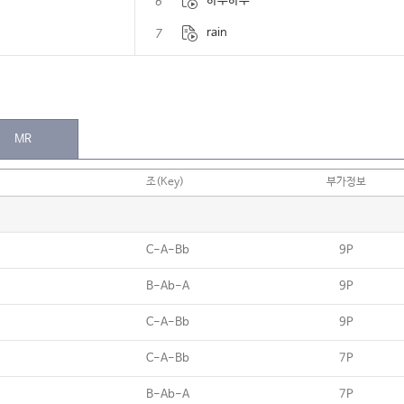
6
하루하루
7
rain
8
봄이 좋냐??
9
잊었니...
10
그대 떠나는 날 비가 오는가
MR
11
아무도 필요없다
조(Key)
부가정보
12
내 눈물 모아
13
오늘 헤어졌어요
C-A-Bb
9P
14
...사랑했잖아...
B-Ab-A
9P
15
노력
C-A-Bb
9P
16
For a while
17
넌 감동이었어
C-A-Bb
7P
18
아로하
B-Ab-A
7P