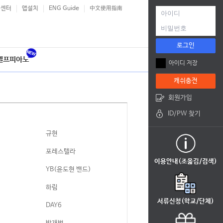
객센터
앱설치
ENG Guide
中文使用指南
로그인
셀프피아노
아이디 저장
캐쉬충전
회원가입
ID/PW 찾기
규현
포레스텔라
이용안내(조옮김/검색)
YB(윤도현 밴드)
하림
서류신청(학교/단체)
DAY6