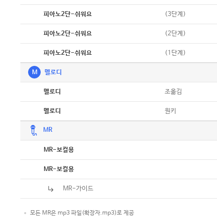
악보
(3단계)
피아노2단-쉬워요
악보
(2단계)
피아노2단-쉬워요
악보
(1단계)
피아노2단-쉬워요
M
멜로디
악보
조옮김
멜로디
악보
원키
멜로디
MR
악보
MR-보컬용
악보
MR-보컬용
MR-가이드
모든 MR은 mp3 파일(확장자.mp3)로 제공