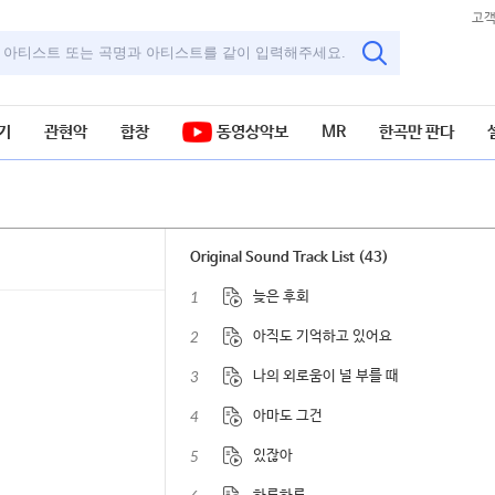
고
기
관현악
합창
동영상악보
MR
한곡만 판다
Original Sound Track List (43)
1
늦은 후회
2
아직도 기억하고 있어요
3
나의 외로움이 널 부를 때
4
아마도 그건
5
있잖아