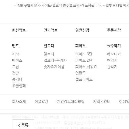
MR 구입시 MR-가이드(멜로디 연주를 포함)가 포함됩니다. - 일부 A 타입 예
최신악보
인기악보
일반신청
주문제작
밴드
멜로디
피아노
독주악기
기타
멜로디
피아노 3단
하모니카
베이스
멜로디-큰가사
피아노 2단
현악기
드럼
숫자&계이름
피아노 쉬워요
관악기
건반
연탄곡
통기타
셀프피아노
우쿨렐레
회사소개
이용약관
개인정보처리방침
저작권안내
이메
미디어라운드 (주)
대표 :
박노찬
주소 :
(08390)서울특별시 구로구 디지털로 26
사업자등록번호 :
113-81-83927
통신판매업신고 :
구로2377호
목록
COPYRIGHT © MEDIAROUND CO., LTD. All Rights Reserved.