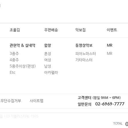
31
편지
외
32
사랑합니다…
33
보라빛 향기
조옮김
우편배송
악보집
이벤트
34
희재
35
나비효과
관현악 & 실내악
합창
동영상악보
MR
36
우주를 건너
3중주
혼성
피아노마스터
MR
4중주
여성
기타마스터
37
그대 내게 다시
5중주이상(편성)
남성
Etc
아카펠라
38
Dear Moon
39
밤편지
40
이젠 그랬으면 좋겠네
고객센터
(평일
9AM ~ 6PM
)
일무단수집거부
사이트맵
02-6969-7777
41
옛사랑
일반문의
42
다시 만난 세계 (Acoustic Ver.)
길 123 지플러스타워 1505
TOTAL
43
세가지 소원