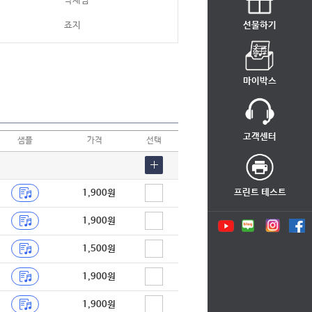
박재범
죠지
선물하기
소란(Soran)
윤하
마이박스
잔나비
카더가든
고객센터
샘플
가격
선택
길구봉구
펀치
프린트 테스트
1,900원
정준일
1,900원
김연우
1,500원
어반자카파
어반자카파
1,900원
다비치
1,900원