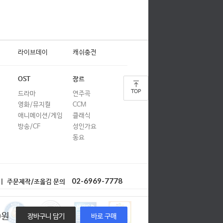
양다일
양다일
벤
라이브데이
캐쉬충전
벤
정승환
OST
장르
정승환
TOP
드라마
연주곡
영화/뮤지컬
CCM
정승환
애니메이션/게임
클래식
방송/CF
성인가요
아이유
동요
멜로망스,폴킴
AKMU(악뮤)
02-6969-7778
아이유
| 주문제작/조옮김 문의
소녀시대
0
원
장바구니 담기
바로 구매
박정현