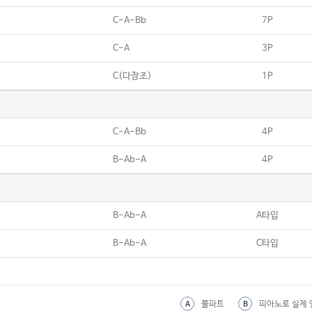
19
I dream
C-A-Bb
7P
20
장마
C-A
3P
21
눈물이 주룩주룩
C(다장조)
1P
22
안아줘
23
좋아 (JOAH)
C-A-Bb
4P
24
Jenga
B-Ab-A
4P
25
그래, 우리 함께
26
아름다운 이별
27
Je T'aime
B-Ab-A
A타입
28
이런 엔딩
B-Ab-A
C타입
29
그대 우나봐
30
그대 내 맘에 들어오면은
풀파트
피아노로 실제 
A
B