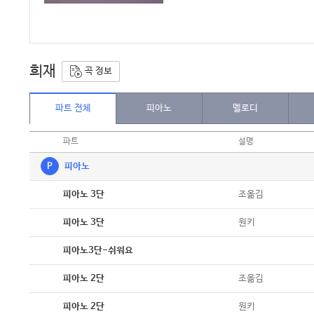
희재
곡 정보
파트 전체
피아노
멜로디
파트
설명
P
피아노
악보
조옮김
피아노 3단
악보
원키
피아노 3단
악보
피아노3단-쉬워요
악보
조옮김
피아노 2단
악보
원키
피아노 2단