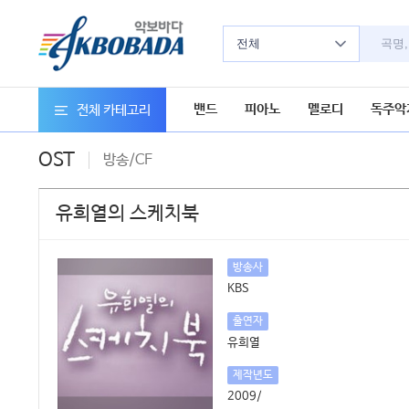
전체
밴드
피아노
멜로디
독주악
전체 카테고리
OST
방송/CF
유희열의 스케치북
방송사
KBS
출연자
유희열
제작년도
2009/