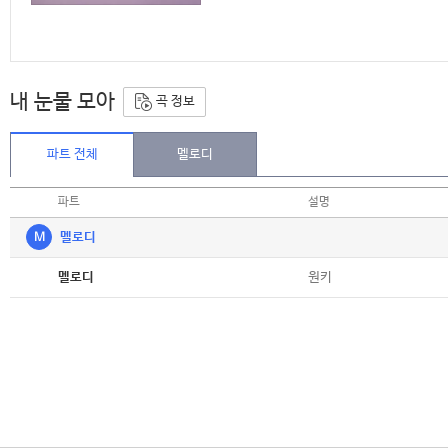
내 눈물 모아
곡 정보
파트 전체
멜로디
파트
설명
M
멜로디
악보
원키
멜로디