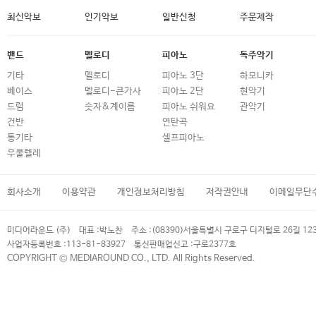
최신악보
인기악보
일반신청
주문제작
밴드
멜로디
피아노
독주악기
기타
멜로디
피아노 3단
하모니카
베이스
멜로디-큰가사
피아노 2단
현악기
드럼
숫자&계이름
피아노 쉬워요
관악기
건반
연탄곡
통기타
셀프피아노
우쿨렐레
회사소개
이용약관
개인정보처리방침
저작권안내
이메일무단
미디어라운드 (주)
대표 :
박노찬
주소 :
(08390)서울특별시 구로구 디지털로 26길 12
사업자등록번호 :
113-81-83927
통신판매업신고 :
구로2377호
COPYRIGHT © MEDIAROUND CO., LTD. All Rights Reserved.