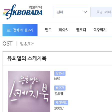
전체
밴드
피아노
멜로디
독주악기
전체 카테고리
OST
방송/CF
유희열의 스케치북
방송사
KBS
출연자
유희열
제작년도
2009/