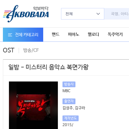
전체
밴드
피아노
멜로디
독주악기
전체 카테고리
OST
방송/CF
일밤 - 미스터리 음악쇼 복면가왕
방송사
MBC
출연자
김성주, 김구라
제작년도
2015/