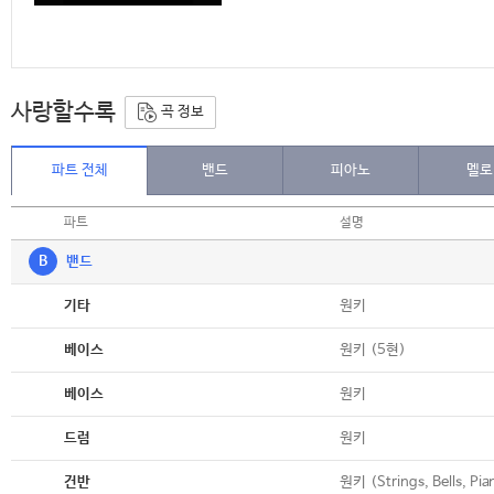
사랑할수록
곡 정보
파트 전체
밴드
피아노
멜로
파트
설명
B
밴드
악보
원키
기타
악보
원키 (5현)
베이스
악보
원키
베이스
악보
원키
드럼
악보
원키 (Strings, Bells, Pia
건반