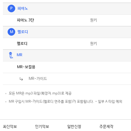
P
피아노
악보
원키
피아노 3단
M
멜로디
악보
원키
멜로디
MR
악보
MR-보컬용
MR-가이드
모든 MR은 mp3 파일(확장자.mp3)로 제공
MR 구입시 MR-가이드(멜로디 연주를 포함)가 포함됩니다. - 일부 A 타입 예외
최신악보
인기악보
일반신청
주문제작