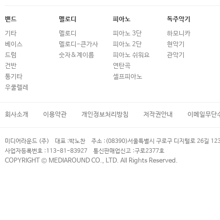
밴드
멜로디
피아노
독주악기
기타
멜로디
피아노 3단
하모니카
베이스
멜로디-큰가사
피아노 2단
현악기
드럼
숫자&계이름
피아노 쉬워요
관악기
건반
연탄곡
통기타
셀프피아노
우쿨렐레
회사소개
이용약관
개인정보처리방침
저작권안내
이메일무단
미디어라운드 (주)
대표 :
박노찬
주소 :
(08390)서울특별시 구로구 디지털로 26길 12
사업자등록번호 :
113-81-83927
통신판매업신고 :
구로2377호
COPYRIGHT © MEDIAROUND CO., LTD. All Rights Reserved.