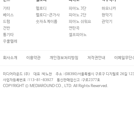
기타
멜로디
피아노 3단
하모니카
베이스
멜로디-큰가사
피아노 2단
현악기
드럼
숫자&계이름
피아노 쉬워요
관악기
건반
연탄곡
통기타
셀프피아노
우쿨렐레
회사소개
이용약관
개인정보처리방침
저작권안내
이메일무단
미디어라운드 (주)
대표 :
박노찬
주소 :
(08390)서울특별시 구로구 디지털로 26길 12
사업자등록번호 :
113-81-83927
통신판매업신고 :
구로2377호
COPYRIGHT © MEDIAROUND CO., LTD. All Rights Reserved.