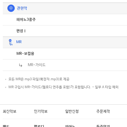
O
관현악
악보
피아노3중주
악보
편성Ⅰ
MR
악보
MR-보컬용
MR-가이드
모든 MR은 mp3 파일(확장자.mp3)로 제공
MR 구입시 MR-가이드(멜로디 연주를 포함)가 포함됩니다. - 일부 A 타입 예외
최신악보
인기악보
일반신청
주문제작
밴드
멜로디
피아노
독주악기