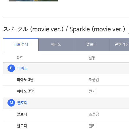
スパ-クル (movie ver.) / Sparkle (movie ver.)
파트 전체
피아노
멜로디
관현악&
파트
설명
P
피아노
악보
조옮김
피아노 3단
악보
원키
피아노 3단
M
멜로디
악보
조옮김
멜로디
악보
원키
멜로디