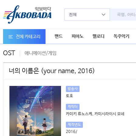
전체
밴드
피아노
멜로디
독주악기
전체 카테고리
OST
애니메이션/게임
너의 이름은 (your name, 2016)
방송사
토호
캐릭터
카미키 류노스케, 카미시라이시 모네
제작년도
2016/