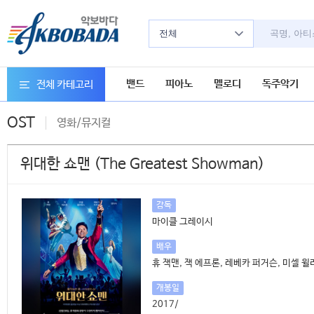
전체
밴드
피아노
멜로디
독주악기
전체 카테고리
OST
영화/뮤지컬
위대한 쇼맨 (The Greatest Showman)
감독
마이클 그레이시
배우
휴 잭맨, 잭 에프론, 레베카 퍼거슨, 미셀 
개봉일
2017/