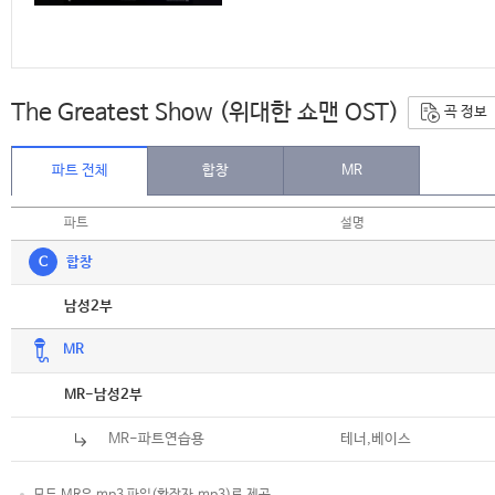
The Greatest Show (위대한 쇼맨 OST)
곡 정보
파트 전체
합창
MR
파트
설명
C
합창
악보
남성2부
MR
악보
MR-남성2부
MR-파트연습용
테너,베이스
모든 MR은 mp3 파일(확장자.mp3)로 제공