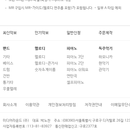
MR 구입시 MR-가이드(멜로디 연주를 포함)가 포함됩니다. - 일부 A 타입 예외
최신악보
인기악보
일반신청
주문제작
밴드
멜로디
피아노
독주악기
기타
멜로디
피아노 3단
하모니카
베이스
멜로디-큰가사
피아노 2단
현악기
드럼
숫자&계이름
피아노 쉬워요
관악기
건반
연탄곡
통기타
셀프피아노
우쿨렐레
회사소개
이용약관
개인정보처리방침
저작권안내
이메일무단
미디어라운드 (주)
대표 :
박노찬
주소 :
(08390)서울특별시 구로구 디지털로 26길 12
사업자등록번호 :
113-81-83927
통신판매업신고 :
구로2377호