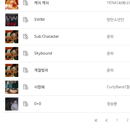
캐치 캐치
YENA(최예나
SWIM
방탄소년단
Sub Character
윤하
Skybound
윤하
계절범죄
윤하
사랑해
CurlyBand
0+0
정승환
1
2