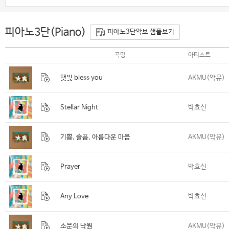
피아노3단(Piano)
피아노3단악보 샘플보기
곡명
아티스트
햇빛 bless you
AKMU(악뮤)
Stellar Night
박효신
기쁨, 슬픔, 아름다운 마음
AKMU(악뮤)
Prayer
박효신
Any Love
박효신
소문의 낙원
AKMU(악뮤)