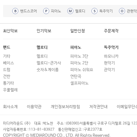
밴드스코어
피아노
멜로디
독주악기
관현악
B
P
M
S
O
최신악보
인기악보
일반신청
주문제작
밴드
멜로디
피아노
독주악기
기타
멜로디
피아노 3단
하모니카
베이스
멜로디-큰가사
피아노 2단
현악기
드럼
숫자&계이름
피아노 쉬워요
관악기
건반
연탄곡
통기타
셀프피아노
우쿨렐레
회사소개
이용약관
개인정보처리방침
저작권안내
이메일무단
미디어라운드 (주)
대표 :
박노찬
주소 :
(08390)서울특별시 구로구 디지털로 26길 12
사업자등록번호 :
113-81-83927
통신판매업신고 :
구로2377호
COPYRIGHT © MEDIAROUND CO., LTD. All Rights Reserved.