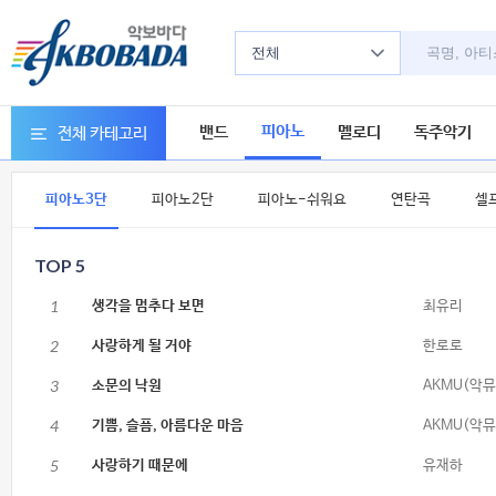
전체
피아노
밴드
멜로디
독주악기
전체 카테고리
피아노3단
피아노2단
피아노-쉬워요
연탄곡
셀
TOP 5
1
생각을 멈추다 보면
최유리
2
사랑하게 될 거야
한로로
3
소문의 낙원
AKMU(악뮤
4
기쁨, 슬픔, 아름다운 마음
AKMU(악뮤
5
사랑하기 때문에
유재하