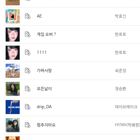
AE
박효신
게임 오버 ?
한로로
1111
한로로
가짜사랑
최준성
모든날이
정승환
drip_DA
데이브레이크
멈추지마요
HYNN(박혜원