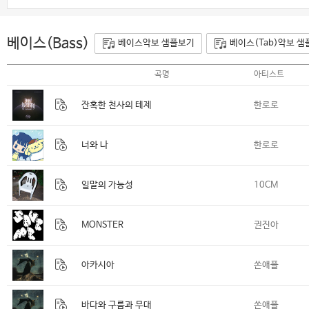
베이스(Bass)
베이스악보 샘플보기
베이스(Tab)악보 
곡명
아티스트
잔혹한 천사의 테제
한로로
너와 나
한로로
일말의 가능성
10CM
MONSTER
권진아
아카시아
쏜애플
바다와 구름과 무대
쏜애플