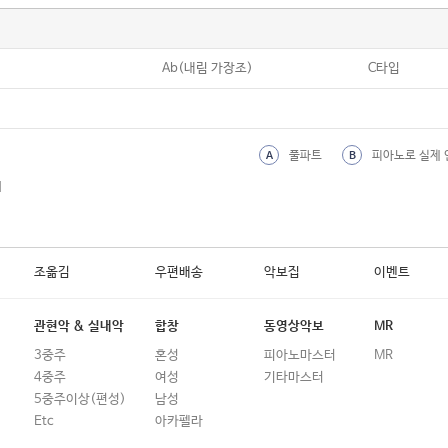
Ab(내림 가장조)
C타입
풀파트
피아노로 실제 
A
B
외
조옮김
우편배송
악보집
이벤트
관현악 & 실내악
합창
동영상악보
MR
3중주
혼성
피아노마스터
MR
4중주
여성
기타마스터
5중주이상(편성)
남성
Etc
아카펠라