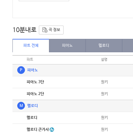
10분내로
곡 정보
파트 전체
피아노
멜로디
파트
설명
P
피아노
악보
원키
피아노 3단
악보
원키
피아노 2단
M
멜로디
악보
원키
멜로디
악보
멜로디 큰가사
원키