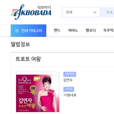
전체
밴드
피아노
멜로디
독주악
전체 카테고리
앨범정보
트로트 여왕
ARTIST
김연자
TITLE
10분내로