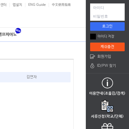
객센터
앱설치
ENG Guide
中文使用指南
로그인
셀프피아노
아이디 저장
캐쉬충전
회원가입
ID/PW 찾기
김연자
이용안내(조옮김/검색)
서류신청(학교/단체)