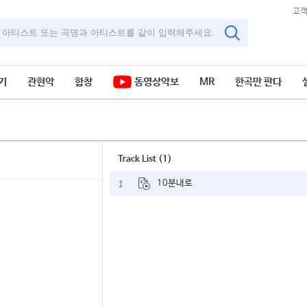
고
기
관현악
합창
동영상악보
MR
한곡만 판다
Track List (1)
1
10분내로