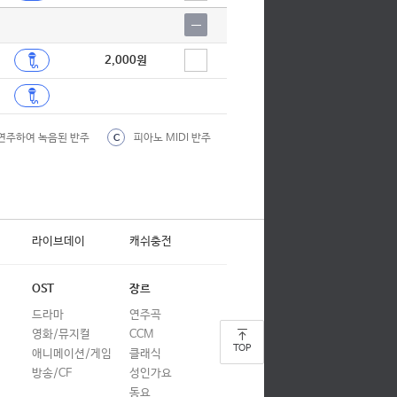
2,000원
연주하여 녹음된 반주
피아노 MIDI 반주
C
라이브데이
캐쉬충전
OST
장르
드라마
연주곡
영화/뮤지컬
CCM
TOP
애니메이션/게임
클래식
방송/CF
성인가요
동요