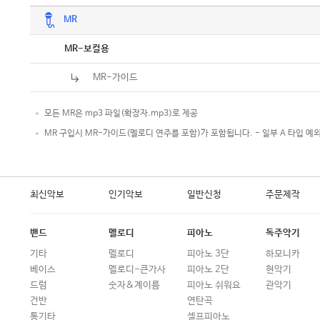
MR
악보
MR-보컬용
MR-가이드
모든 MR은 mp3 파일(확장자.mp3)로 제공
MR 구입시 MR-가이드(멜로디 연주를 포함)가 포함됩니다. - 일부 A 타입 예
최신악보
인기악보
일반신청
주문제작
밴드
멜로디
피아노
독주악기
기타
멜로디
피아노 3단
하모니카
베이스
멜로디-큰가사
피아노 2단
현악기
드럼
숫자&계이름
피아노 쉬워요
관악기
건반
연탄곡
통기타
셀프피아노