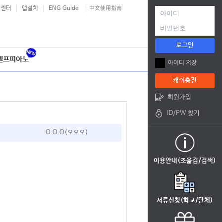
객센터
앱설치
ENG Guide
中文使用指南
로그인
셀프피아노
아이디 저장
캐쉬충전
회원가입
ID/PW 찾기
O.O.O(오오오)
이용안내(조옮김/검색)
서류신청(학교/단체)