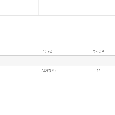
조(Key)
부가정보
A(가장조)
2P