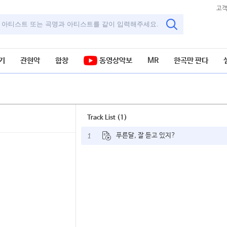
고
기
관현악
합창
동영상악보
MR
한곡만 판다
Track List (1)
1
푸른달, 잘 듣고 있지?