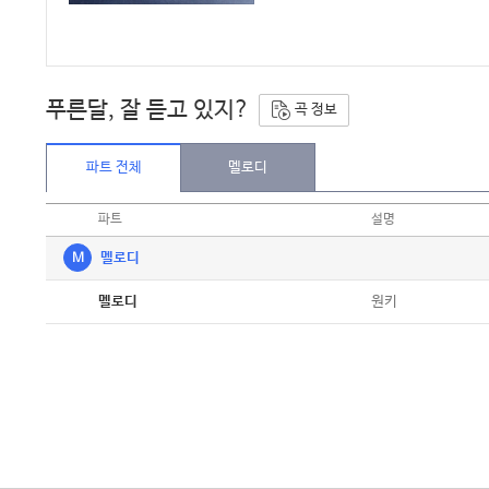
푸른달, 잘 듣고 있지?
곡 정보
파트 전체
멜로디
파트
설명
M
멜로디
악보
원키
멜로디