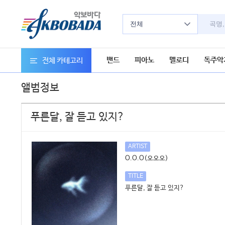
전체
밴드
피아노
멜로디
독주악
전체 카테고리
앨범정보
푸른달, 잘 듣고 있지?
ARTIST
O.O.O(오오오)
TITLE
푸른달, 잘 듣고 있지?