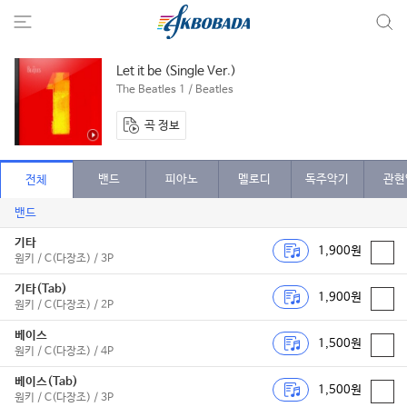
Let it be (Single Ver.)
The Beatles 1 / Beatles
곡 정보
밴드
피아노
멜로디
독주악기
관현
전체
밴드
기타
1,900원
원키 / C(다장조) / 3P
기타(Tab)
1,900원
원키 / C(다장조) / 2P
베이스
1,500원
원키 / C(다장조) / 4P
베이스(Tab)
1,500원
원키 / C(다장조) / 3P