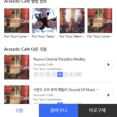
Acoustic Cafe 앨범 정보
For Your Loneliness
For Your Tears
For Your Memories
For Your Loneliness
Acoustic Cafe 다른 곡들
Nuovo Cinema Paradiso Medley
Acoustic Cafe
For Your Loneliness
B
P
M
S
O
C
MR
사운드 오브 뮤직 메들리 (Sound Of Music Medley / Richard Rodgers)
Acoustic Cafe
For Your Loneliness
B
P
M
S
O
C
MR
장바구니
바로구매
0원