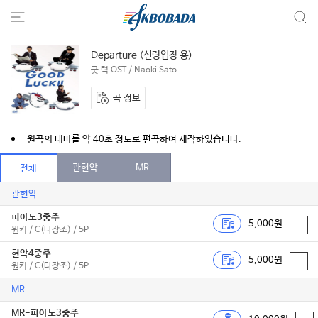
Departure (신랑입장 용)
굿 럭 OST / Naoki Sato
곡 정보
원곡의 테마를 약 40초 정도로 편곡하여 제작하였습니다.
관현악
MR
전체
관현악
피아노3중주
5,000원
원키 / C(다장조) / 5P
현악4중주
5,000원
원키 / C(다장조) / 5P
MR
MR-피아노3중주