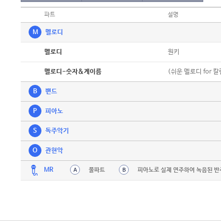
파트
설명
M
멜로디
악보
원키
멜로디
악보
(쉬운 멜로디 for 
멜로디-숫자&계이름
B
밴드
P
피아노
S
독주악기
O
관현악
MR
풀파트
피아노로 실제 연주하여 녹음된 반
A
B