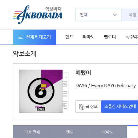
전체
밴드
피아노
멜로디
독주악
전체 카테고리
악보소개
예뻤어
악보
/ Every DAY6 February
DAY6
조옮김 서비스 안내
곡 정보
파트 전체
밴드
피아노