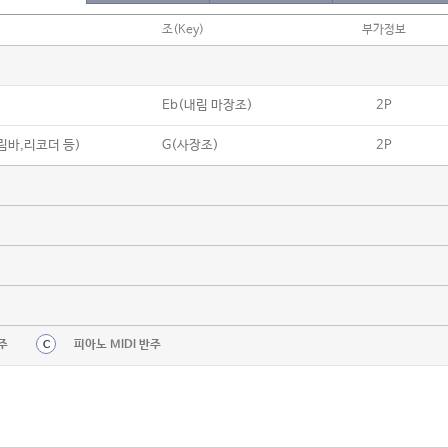
조(Key)
부가정보
Eb(내림 마장조)
2P
칼림바,리코더 등)
G(사장조)
2P
주
피아노 MIDI 반주
C