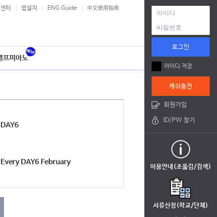
객센터
앱설치
ENG Guide
中文使用指南
로그인
셀프피아노
아이디 저장
캐쉬충전
회원가입
ID/PW 찾기
DAY6
Every DAY6 February
이용안내(조옮김/검색)
서류신청(학교/단체)