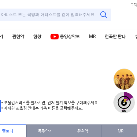
고
기
관현악
합창
동영상악보
MR
한곡만 판다
* 조옮김서비스를 원하시면, 먼저 원키 악보를 구매해주세요.
* 자세한 조옮김 안내는 좌측 버튼을 클릭해주세요.
멜로디
독주악기
관현악
MR