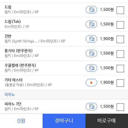
드럼
1,500원
원키 / Em(마단조) / 4P
드럼(Tab)
1,500원
Em(마단조) / 2P
건반
1,900원
원키 (Synth Strings... / Em(마단조) / 6P
통기타 (반주편곡)
1,500원
원키 / Em(마단조) / 4P
우쿨렐레 (반주편곡)
1,500원
원키 / Em(마단조) / 4P
기타 마스터
1,900원
(동영상 악보) / Em(마단조) / 4P
피아노
피아노 3단
1,500원
원키 / Em(마단조) / 6P
피아노3단-쉬워요
장바구니
바로구매
0원
1,500원
Em(마단조) / 5P