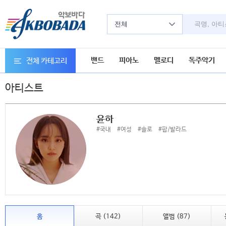
전체
밴드
피아노
멜로디
독주악기
전체 카테고리
아티스트
윤하
#국내
#여성
#솔로
#팝/발라드
홈
곡 (142)
앨범 (87)