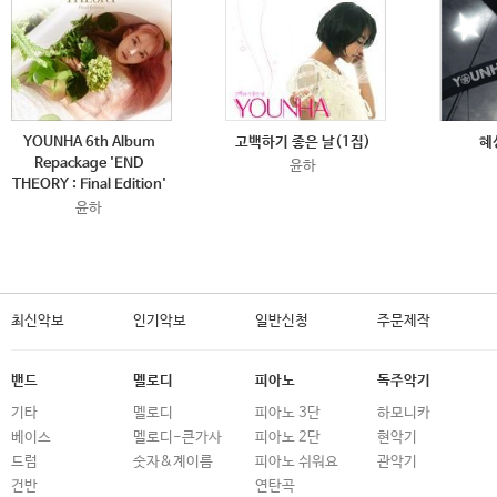
YOUNHA 6th Album
고백하기 좋은 날(1집)
혜
Repackage 'END
윤하
THEORY : Final Edition'
윤하
최신악보
인기악보
일반신청
주문제작
밴드
멜로디
피아노
독주악기
기타
멜로디
피아노 3단
하모니카
베이스
멜로디-큰가사
피아노 2단
현악기
드럼
숫자&계이름
피아노 쉬워요
관악기
건반
연탄곡