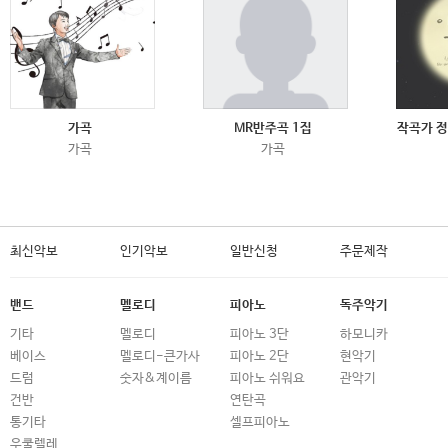
가곡
MR반주곡 1집
작곡가 정
가곡
가곡
최신악보
인기악보
일반신청
주문제작
밴드
멜로디
피아노
독주악기
기타
멜로디
피아노 3단
하모니카
베이스
멜로디-큰가사
피아노 2단
현악기
드럼
숫자&계이름
피아노 쉬워요
관악기
건반
연탄곡
통기타
셀프피아노
우쿨렐레