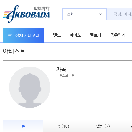
전체
밴드
피아노
멜로디
독주악기
전체 카테고리
아티스트
가곡
#솔로
#
홈
곡 (18)
앨범 (7)