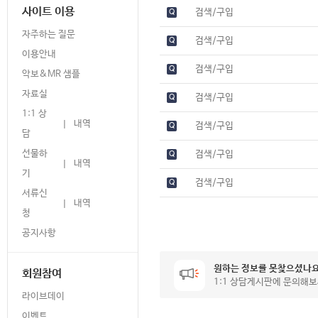
사이트 이용
검색/구입
Q
자주하는 질문
검색/구입
Q
이용안내
검색/구입
Q
악보&MR 샘플
자료실
검색/구입
Q
1:1 상
내역
|
검색/구입
Q
담
선물하
검색/구입
Q
내역
|
기
검색/구입
Q
서류신
내역
|
청
공지사항
원하는 정보를 못찾으셨나
회원참여
1:1 상담게시판에 문의해
라이브데이
이벤트