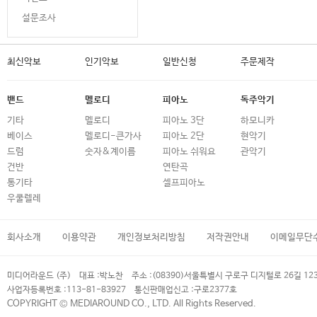
설문조사
최신악보
인기악보
일반신청
주문제작
밴드
멜로디
피아노
독주악기
기타
멜로디
피아노 3단
하모니카
베이스
멜로디-큰가사
피아노 2단
현악기
드럼
숫자&계이름
피아노 쉬워요
관악기
건반
연탄곡
통기타
셀프피아노
우쿨렐레
회사소개
이용약관
개인정보처리방침
저작권안내
이메일무단
미디어라운드 (주)
대표 :
박노찬
주소 :
(08390)서울특별시 구로구 디지털로 26길 12
사업자등록번호 :
113-81-83927
통신판매업신고 :
구로2377호
COPYRIGHT © MEDIAROUND CO., LTD. All Rights Reserved.