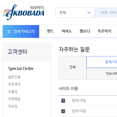
전체
밴드
피아노
멜로디
독주악기
전체 카테고리
자주하는 질문
고객센터
검색/구
전체
Special Order
악보/M
일반신청
주문제작
사이트 이용
조옮김
우편배송
검색/구입
Q
악보집
검색/구입
Q