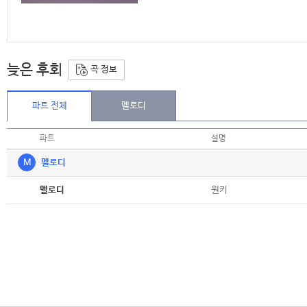
늦은 후회
곡 정보
파트 전체
멜로디
파트
설명
M
멜로디
악보
원키
멜로디