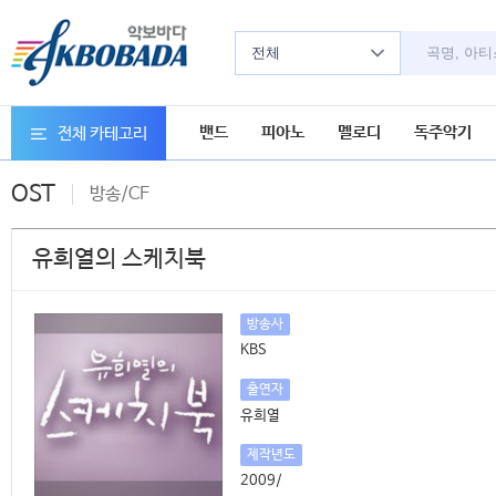
전체
밴드
피아노
멜로디
독주악기
전체 카테고리
OST
방송/CF
유희열의 스케치북
방송사
KBS
출연자
유희열
제작년도
2009/