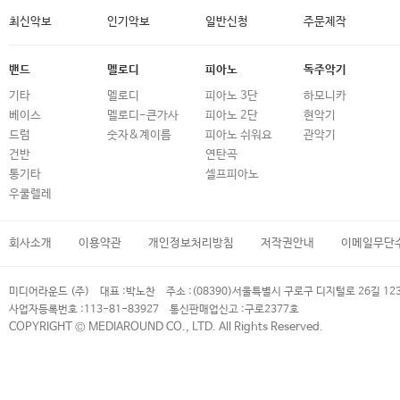
최신악보
인기악보
일반신청
주문제작
밴드
멜로디
피아노
독주악기
기타
멜로디
피아노 3단
하모니카
베이스
멜로디-큰가사
피아노 2단
현악기
드럼
숫자&계이름
피아노 쉬워요
관악기
건반
연탄곡
통기타
셀프피아노
우쿨렐레
회사소개
이용약관
개인정보처리방침
저작권안내
이메일무단
미디어라운드 (주)
대표 :
박노찬
주소 :
(08390)서울특별시 구로구 디지털로 26길 12
사업자등록번호 :
113-81-83927
통신판매업신고 :
구로2377호
COPYRIGHT © MEDIAROUND CO., LTD. All Rights Reserved.